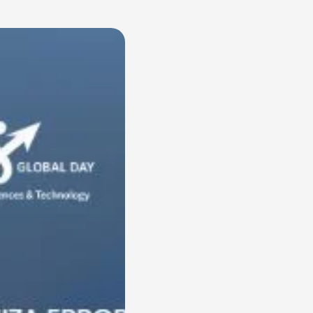
 y Beneficios
Noticias
Capacitaciones
Convenios
Afíliate