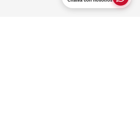
Chatea con nosotros
icios
Federico Malo 1-90 y Av. 12
de Abril
info@cccuenca.com.ec
+593 7-284-2772