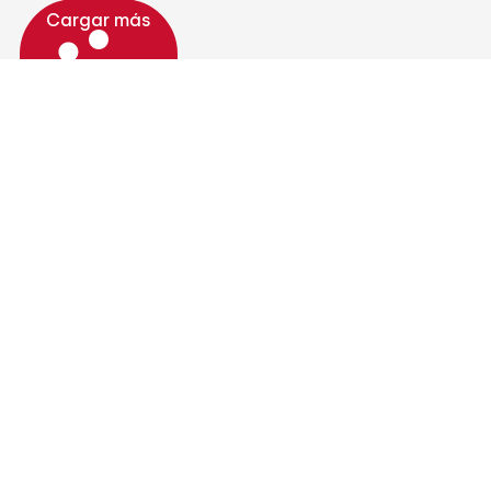
Cargar más
nca
Servicios y Benef
Sobre Nosotros
Noticias
Capacitaciones
Convenios
Afíliate
a